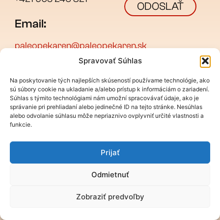
ODOSLAŤ
Email:
paleopekaren@paleopekaren.sk
Spravovať Súhlas
Na poskytovanie tých najlepších skúseností používame technológie, ako
sú súbory cookie na ukladanie a/alebo prístup k informáciám o zariadení.
Súhlas s týmito technológiami nám umožní spracovávať údaje, ako je
správanie pri prehliadaní alebo jedinečné ID na tejto stránke. Nesúhlas
alebo odvolanie súhlasu môže nepriaznivo ovplyvniť určité vlastnosti a
Počet návštev:
0
funkcie.
© 2024 Paleo pekáreň | Všetky práva vyhradené. | Vytvorilo
PrograFik
Prijať
Odmietnuť
Zobraziť predvoľby