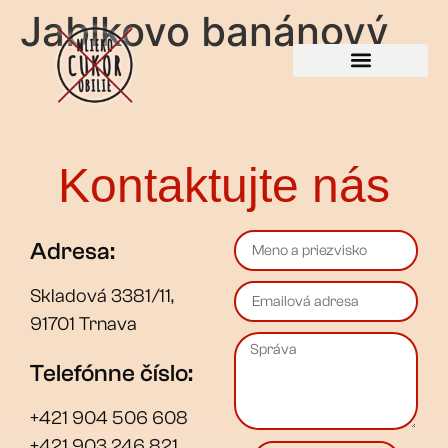
Jablkovo banánový
Kontaktujte nás
Adresa:
Skladová 3381/11,
91701 Trnava
Telefónne číslo:
+421 904 506 608
+421 903 246 821