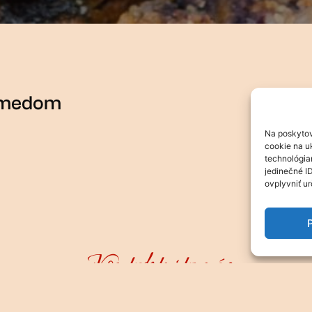
ý medom
Na poskytov
cookie na uk
technológia
jedinečné I
ovplyvniť ur
P
Kontaktujte nás